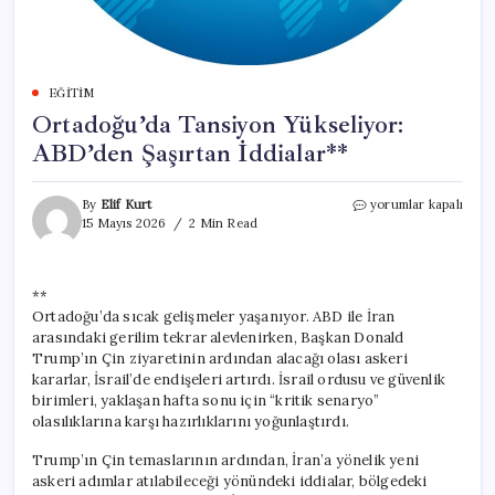
EĞITIM
Ortadoğu’da Tansiyon Yükseliyor:
ABD’den Şaşırtan İddialar**
Ortadoğu’da
By
Elif Kurt
yorumlar kapalı
Tansiyon
15 Mayıs 2026
2 Min Read
Yükseliyor:
ABD’den
Şaşırtan
**
İddialar**
Ortadoğu’da sıcak gelişmeler yaşanıyor. ABD ile İran
için
arasındaki gerilim tekrar alevlenirken, Başkan Donald
Trump’ın Çin ziyaretinin ardından alacağı olası askeri
kararlar, İsrail’de endişeleri artırdı. İsrail ordusu ve güvenlik
birimleri, yaklaşan hafta sonu için “kritik senaryo”
olasılıklarına karşı hazırlıklarını yoğunlaştırdı.
Trump’ın Çin temaslarının ardından, İran’a yönelik yeni
askeri adımlar atılabileceği yönündeki iddialar, bölgedeki