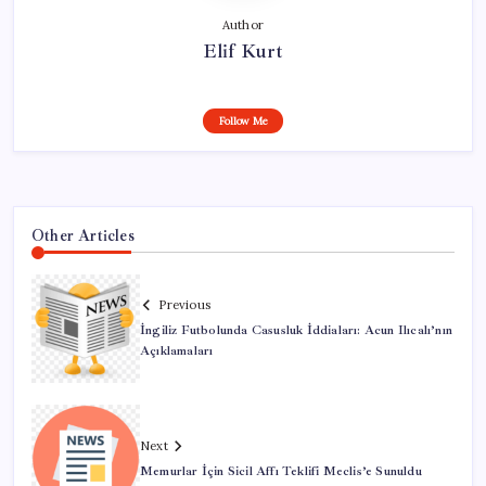
Author
Elif Kurt
Follow Me
Other Articles
Previous
İngiliz Futbolunda Casusluk İddiaları: Acun Ilıcalı’nın
Açıklamaları
Next
Memurlar İçin Sicil Affı Teklifi Meclis’e Sunuldu