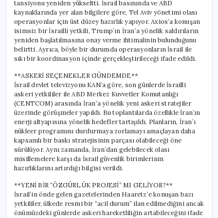
tansiyonu yeniden yükseltti. İsrail basınında ve ABD
kaynaklarında yer alan bilgilere göre, Tel Aviv yönetimi olası
operasyonlar için üst düzey hazırlık yapıyor. Axios’a konuşan
isimsiz bir İsrailli yetkili, Trump’ın İran’a yönelik saldırıların
yeniden başlatılmasına onay verme ihtimalinin bulunduğunu
belirtti. Ayrıca, böyle bir durumda operasyonların İsrail ile
sıkı bir koordinasyon içinde gerçekleştirileceği ifade edildi.
**ASKERİ SEÇENEKLER GÜNDEMDE**
İsrail devlet televizyonu KAN’a göre, son günlerde İsrailli
askeri yetkililer ile ABD Merkez Kuvvetler Komutanlığı
(CENTCOM) arasında İran’a yönelik yeni askeri stratejiler
üzerinde görüşmeler yapıldı. Bu toplantılarda özellikle İran’ın
enerji altyapısına yönelik hedefler tartışıldı. Planların, İran’ı
nükleer programını durdurmaya zorlamayı amaçlayan daha
kapsamlı bir baskı stratejisinin parçası olabileceği öne
sürülüyor. Aynı zamanda, İran’dan gelebilecek olası
misillemelere karşı da İsrail güvenlik birimlerinin
hazırlıklarını artırdığı bilgisi verildi.
**YENİ BİR “ÖZGÜRLÜK PROJESİ” MI GELİYOR?**
İsrail’in önde gelen gazetelerinden Haaretz’e konuşan bazı
yetkililer, ülkede resmi bir “acil durum” ilan edilmediğini ancak
önümüzdeki günlerde askeri hareketliliğin artabileceğini ifade