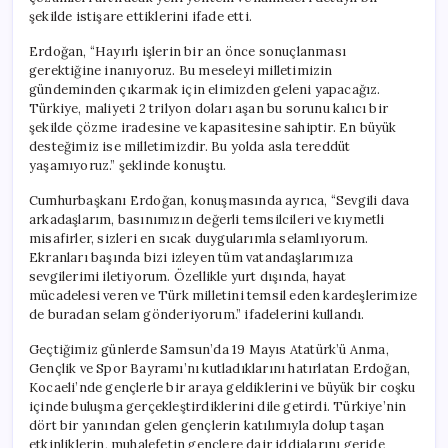
şekilde istişare ettiklerini ifade etti.
Erdoğan, “Hayırlı işlerin bir an önce sonuçlanması
gerektiğine inanıyoruz. Bu meseleyi milletimizin
gündeminden çıkarmak için elimizden geleni yapacağız.
Türkiye, maliyeti 2 trilyon doları aşan bu sorunu kalıcı bir
şekilde çözme iradesine ve kapasitesine sahiptir. En büyük
desteğimiz ise milletimizdir. Bu yolda asla tereddüt
yaşamıyoruz.” şeklinde konuştu.
Cumhurbaşkanı Erdoğan, konuşmasında ayrıca, “Sevgili dava
arkadaşlarım, basınımızın değerli temsilcileri ve kıymetli
misafirler, sizleri en sıcak duygularımla selamlıyorum.
Ekranları başında bizi izleyen tüm vatandaşlarımıza
sevgilerimi iletiyorum. Özellikle yurt dışında, hayat
mücadelesi veren ve Türk milletini temsil eden kardeşlerimize
de buradan selam gönderiyorum.” ifadelerini kullandı.
Geçtiğimiz günlerde Samsun’da 19 Mayıs Atatürk’ü Anma,
Gençlik ve Spor Bayramı’nı kutladıklarını hatırlatan Erdoğan,
Kocaeli’nde gençlerle bir araya geldiklerini ve büyük bir coşku
içinde buluşma gerçekleştirdiklerini dile getirdi. Türkiye’nin
dört bir yanından gelen gençlerin katılımıyla dolup taşan
etkinliklerin, muhalefetin gençlere dair iddialarını geride