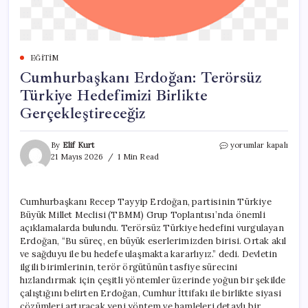
EĞITIM
Cumhurbaşkanı Erdoğan: Terörsüz
Türkiye Hedefimizi Birlikte
Gerçekleştireceğiz
Cumhurbaşkanı
By
Elif Kurt
yorumlar kapalı
Erdoğan:
21 Mayıs 2026
1 Min Read
Terörsüz
Türkiye
Hedefimizi
Cumhurbaşkanı Recep Tayyip Erdoğan, partisinin Türkiye
Birlikte
Büyük Millet Meclisi (TBMM) Grup Toplantısı’nda önemli
Gerçekleştireceğiz
için
açıklamalarda bulundu. Terörsüz Türkiye hedefini vurgulayan
Erdoğan, “Bu süreç, en büyük eserlerimizden birisi. Ortak akıl
ve sağduyu ile bu hedefe ulaşmakta kararlıyız.” dedi. Devletin
ilgili birimlerinin, terör örgütünün tasfiye sürecini
hızlandırmak için çeşitli yöntemler üzerinde yoğun bir şekilde
çalıştığını belirten Erdoğan, Cumhur İttifakı ile birlikte siyasi
çözümleri artıracak yeni yöntem ve hamleleri detaylı bir