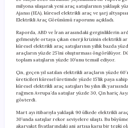
milyona ulaşarak yeni araç satışlarının yaklaşık yü
Ajansı (IEA), küresel elektrikli araç ve şarj altyapıs
Elektrikli Araç Görünümü raporunu açıkladı.
Raporda, ABD ve İran arasındaki gerginliklerin a
gelmesiyle ortaya çıkan enerji krizinin elektrikli ar
küresel elektrikli araç satışlarının yıllık bazda yü
araçların yüzde 25’ini oluşturması öngörülüyor. Dün
toplam satışların yüzde 10’unu temsil ediyor.
Çin, geçen yıl satılan elektrikli araçların yüzde 6
üreticileri küresel üretimde yüzde 15’lik paya sahip 
küresel elektrikli araç satışları bu yılın ilk yarıs
rağmen Avrupa’da satışlar yüzde 30, Çin hariç Asy
gösterdi.
Mart ayı itibarıyla yaklaşık 90 ülkede elektrikli ara
30’unda satışlar rekor seviyelere ulaştı. Bu büyüm
akaryakıt fiyatlarındaki ani artışa karşı bir tepki o