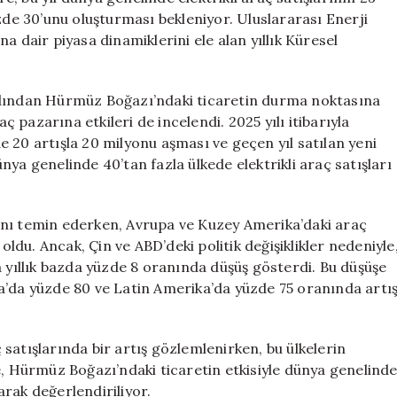
Öngörüleri
zde 30’unu oluşturması bekleniyor. Uluslararası Enerji
için
ına dair piyasa dinamiklerini ele alan yıllık Küresel
rdından Hürmüz Boğazı’ndaki ticaretin durma noktasına
aç pazarına etkileri de incelendi. 2025 yılı itibarıyla
zde 20 artışla 20 milyonu aşması ve geçen yıl satılan yeni
ya genelinde 40’tan fazla ülkede elektrikli araç satışları
0’ını temin ederken, Avrupa ve Kuzey Amerika’daki araç
oldu. Ancak, Çin ve ABD’deki politik değişiklikler nedeniyle
ında yıllık bazda yüzde 8 oranında düşüş gösterdi. Bu düşüşe
a’da yüzde 80 ve Latin Amerika’da yüzde 75 oranında artı
ç satışlarında bir artış gözlemlenirken, bu ülkelerin
e, Hürmüz Boğazı’ndaki ticaretin etkisiyle dünya genelind
larak değerlendiriliyor.