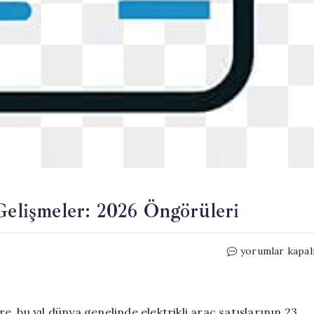
 Gelişmeler: 2026 Öngörüleri
Elektrikli
yorumlar kapal
Araçlar
Pazarındaki
Gelişmeler:
2026
, bu yıl dünya genelinde elektrikli araç satışlarının 23