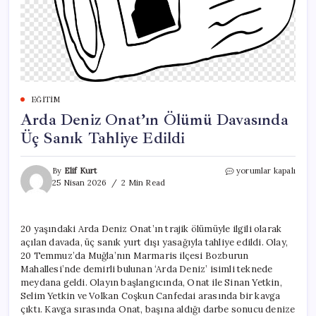
EĞITIM
Arda Deniz Onat’ın Ölümü Davasında
Üç Sanık Tahliye Edildi
Arda
By
Elif Kurt
yorumlar kapalı
Deniz
25 Nisan 2026
2 Min Read
Onat’ın
Ölümü
Davasında
20 yaşındaki Arda Deniz Onat’ın trajik ölümüyle ilgili olarak
Üç
açılan davada, üç sanık yurt dışı yasağıyla tahliye edildi. Olay,
Sanık
Tahliye
20 Temmuz’da Muğla’nın Marmaris ilçesi Bozburun
Edildi
Mahallesi’nde demirli bulunan ‘Arda Deniz’ isimli teknede
için
meydana geldi. Olayın başlangıcında, Onat ile Sinan Yetkin,
Selim Yetkin ve Volkan Coşkun Canfedai arasında bir kavga
çıktı. Kavga sırasında Onat, başına aldığı darbe sonucu denize