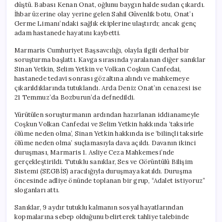
düştü. Babası Kenan Onat, oğlunu baygın halde sudan çıkardı.
İhbar üzerine olay yerine gelen Sahil Güvenlik botu, Onat’ı
Germe Limanı’ndaki sağlık ekiplerine ulaştırdı; ancak genç
adam hastanede hayatını kaybetti.
Marmaris Cumhuriyet Başsavcılığı, olayla ilgili derhal bir
soruşturma başlattı. Kavga sırasında yaralanan diğer sanıklar
Sinan Yetkin, Selim Yetkin ve Volkan Coşkun Canfedai,
hastanede tedavi sonrası gözaltına alındı ve mahkemeye
çıkarıldıklarında tutuklandı. Arda Deniz Onat’ın cenazesi ise
21 Temmuz’da Bozburun’da defnedildi.
Yürütülen soruşturmanın ardından hazırlanan iddianameyle
Coşkun Volkan Canfedai ve Selim Yetkin hakkında ‘taksirle
ölüme neden olma’, Sinan Yetkin hakkında ise ‘bilinçli taksirle
ölüme neden olma’ suçlamasıyla dava açıldı. Davanın ikinci
duruşması, Marmaris 1. Asliye Ceza Mahkemesi’nde
gerçekleştirildi. Tutuklu sanıklar, Ses ve Görüntülü Bilişim
Sistemi (SEGBİS) aracılığıyla duruşmaya katıldı. Duruşma
öncesinde adliye önünde toplanan bir grup, “Adalet istiyoruz”
sloganları attı.
Sanıklar, 9 aydır tutuklu kalmanın sosyal hayatlarından
kopmalarına sebep olduğunu belirterek tahliye talebinde