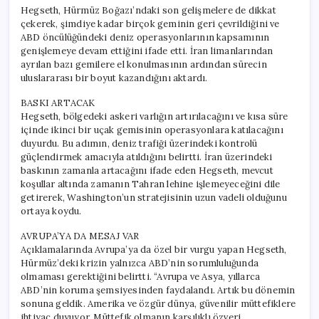
Hegseth, Hürmüz Boğazı’ndaki son gelişmelere de dikkat
çekerek, şimdiye kadar birçok geminin geri çevrildiğini ve
ABD öncülüğündeki deniz operasyonlarının kapsamının
genişlemeye devam ettiğini ifade etti. İran limanlarından
ayrılan bazı gemilere el konulmasının ardından sürecin
uluslararası bir boyut kazandığını aktardı.
BASKI ARTACAK
Hegseth, bölgedeki askeri varlığın artırılacağını ve kısa süre
içinde ikinci bir uçak gemisinin operasyonlara katılacağını
duyurdu. Bu adımın, deniz trafiği üzerindeki kontrolü
güçlendirmek amacıyla atıldığını belirtti. İran üzerindeki
baskının zamanla artacağını ifade eden Hegseth, mevcut
koşullar altında zamanın Tahran lehine işlemeyeceğini dile
getirerek, Washington’un stratejisinin uzun vadeli olduğunu
ortaya koydu.
AVRUPA’YA DA MESAJ VAR
Açıklamalarında Avrupa’ya da özel bir vurgu yapan Hegseth,
Hürmüz’deki krizin yalnızca ABD’nin sorumluluğunda
olmaması gerektiğini belirtti. “Avrupa ve Asya, yıllarca
ABD’nin koruma şemsiyesinden faydalandı. Artık bu dönemin
sonuna geldik. Amerika ve özgür dünya, güvenilir müttefiklere
ihtiyaç duyuyor. Müttefik olmanın karşılıklı özveri