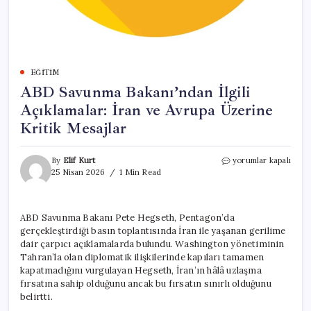
EĞITIM
ABD Savunma Bakanı’ndan İlgili
Açıklamalar: İran ve Avrupa Üzerine
Kritik Mesajlar
ABD
By
Elif Kurt
yorumlar kapalı
Savunma
25 Nisan 2026
1 Min Read
Bakanı’ndan
İlgili
Açıklamalar:
ABD Savunma Bakanı Pete Hegseth, Pentagon’da
İran
gerçekleştirdiği basın toplantısında İran ile yaşanan gerilime
ve
Avrupa
dair çarpıcı açıklamalarda bulundu. Washington yönetiminin
Üzerine
Tahran’la olan diplomatik ilişkilerinde kapıları tamamen
Kritik
kapatmadığını vurgulayan Hegseth, İran’ın hâlâ uzlaşma
Mesajlar
fırsatına sahip olduğunu ancak bu fırsatın sınırlı olduğunu
için
belirtti.