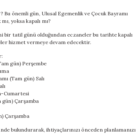
Eczaneler
Açık
r? Bu önemli gün, Ulusal Egemenlik ve Çocuk Bayramı
mı?
k mı, yoksa kapalı mı?
Resmi
Tatilde
 bir tatil günü olduğundan eczaneler bu tarihte kapalı
Eczane
neler hizmet vermeye devam edecektir.
Durumu
için
r:
(Tam gün) Perşembe
Cuma
amı (Tam gün) Salı
alı
a-Cumartesi
am gün) Çarşamba
ün) Çarşamba
nde bulundurarak, ihtiyaçlarınızı önceden planlamanızı