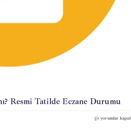
mı? Resmi Tatilde Eczane Durumu
23
yorumlar kapal
Nisan
2026