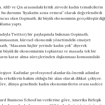
Gopinath’tan
ABD
ABD ve Çin arasındaki kritik zirvede kadın temsilcilerin
ve
h, bu durumu “liyakatin sona ermesi” olarak değerlendirdi.
Çin’e
mcısı olan Gopinath, iki büyük ekonominin gerçekleştirdiğ
Kadın
ıklama yaptı.
Temsilcisi
Eleştirisi
adıyla Twitter) bir paylaşımda bulunan Gopinath,
için
lunmasının, küresel ekonomik yönetimdeki cinsiyet
pinath, “Masanın hiçbir yerinde kadın yok” diyerek
en büyük iki ekonomisinin toplantısı ve masada tek bir
ınların karar alma süreçlerinden dışlanması konusundaki
nleşiyor. Kadınlar profesyonel alanlarda önemli adımlar
 erkeklerin hakim olduğu bir alan olarak dikkat çekiyor.
öre, dünya genelinde kadın ekonomistlerin oranı sadece
rd Business School’un verilerine göre, Amerika Birleşik