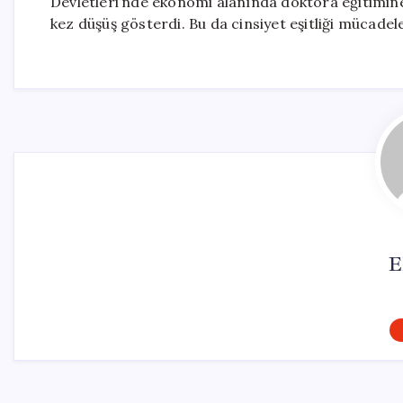
Devletleri’nde ekonomi alanında doktora eğitimine
kez düşüş gösterdi. Bu da cinsiyet eşitliği mücadel
E