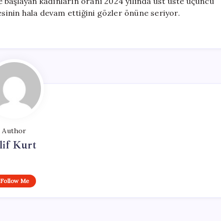
 başlayan kadınların oranı 2024 yılında üst üste üçüncü
esinin hala devam ettiğini gözler önüne seriyor.
Author
lif Kurt
Follow Me