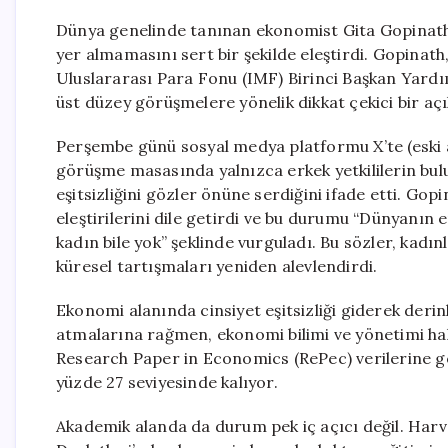
Dünya genelinde tanınan ekonomist Gita Gopinath, 
yer almamasını sert bir şekilde eleştirdi. Gopinat
Uluslararası Para Fonu (IMF) Birinci Başkan Yardı
üst düzey görüşmelere yönelik dikkat çekici bir aç
Perşembe günü sosyal medya platformu X’te (eski 
görüşme masasında yalnızca erkek yetkililerin bu
eşitsizliğini gözler önüne serdiğini ifade etti. Go
eleştirilerini dile getirdi ve bu durumu “Dünyanın 
kadın bile yok” şeklinde vurguladı. Bu sözler, kad
küresel tartışmaları yeniden alevlendirdi.
Ekonomi alanında cinsiyet eşitsizliği giderek deri
atmalarına rağmen, ekonomi bilimi ve yönetimi hala
Research Paper in Economics (RePec) verilerine g
yüzde 27 seviyesinde kalıyor.
Akademik alanda da durum pek iç açıcı değil. Harva