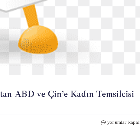
tan ABD ve Çin’e Kadın Temsilcisi
Ünlü
yorumlar kapal
Ekonomist
Gita