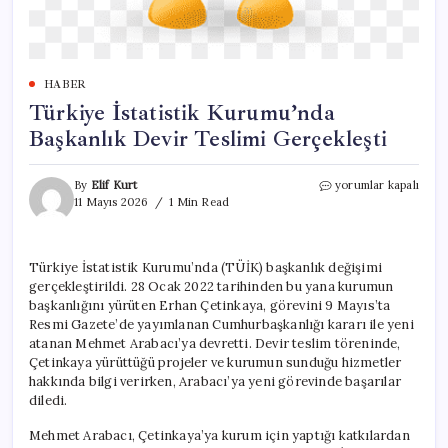
HABER
Türkiye İstatistik Kurumu’nda
Başkanlık Devir Teslimi Gerçekleşti
Türkiye
By
Elif Kurt
yorumlar kapalı
İstatistik
11 Mayıs 2026
1 Min Read
Kurumu’nda
Başkanlık
Devir
Türkiye İstatistik Kurumu’nda (TÜİK) başkanlık değişimi
Teslimi
gerçekleştirildi. 28 Ocak 2022 tarihinden bu yana kurumun
Gerçekleşti
için
başkanlığını yürüten Erhan Çetinkaya, görevini 9 Mayıs’ta
Resmi Gazete’de yayımlanan Cumhurbaşkanlığı kararı ile yeni
atanan Mehmet Arabacı’ya devretti. Devir teslim töreninde,
Çetinkaya yürüttüğü projeler ve kurumun sunduğu hizmetler
hakkında bilgi verirken, Arabacı’ya yeni görevinde başarılar
diledi.
Mehmet Arabacı, Çetinkaya’ya kurum için yaptığı katkılardan