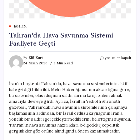
EĞITIM
Tahran’da Hava Savunma Sistemi
Faaliyete Geçti
Tahran’da
By
Elif Kurt
yorumlar kapalı
Hava
24 Nisan 2026
1 Min Read
Savunma
Sistemi
Faaliyete
İran’ın başkenti Tahran’da, hava savunma sistemlerinin aktif
Geçti
hale geldiği bildirildi. Mehr Haber Ajansı’nın aktardığına göre,
için
bu sistemler, olası düşman saldırılarına karşı önlem almak
amacıyla devreye girdi. Ayrıca, İsrail’in Yedioth Ahronoth
gazetesi, Tahran’daki hava savunma sistemlerinin çalışmaya
başlamasının ardından, bir İsrail ordusu kaynağının İran’a
yönelik bir saldırı gerçekleştirmediklerini belirttiğini duyurdu.
Tahran’ın hava savunma hazırlıkları, bölgedeki jeopolitik
gerginlikler göz önüne alındığında önem kazanmaktadır.