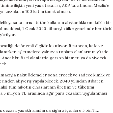
100
imine ilişkin yeni yasa tasarısı, AKP tarafından Meclis’e
Kat
yı, cezaların 100 kat artacak olması.
Artıyor
için
lik yasa tasarısı, tütün kullanım alışkanlıklarını köklü bir
al maddesi, 1 Ocak 2040 itibarıyla ülke genelinde her türlü
görüyor.
estliği de önemli ölçüde kısıtlıyor. Restoran, kafe ve
klanırken, işletmelere yalnızca toplam alanlarının yüzde
k. Ancak bu özel alanlarda garson hizmeti ya da yiyecek-
cek.
 amacıyla nakit ödemeler sona erecek ve sadece kimlik ve
rinden alışveriş yapılabilecek. 2040 yılından itibaren
dahil tüm nikotin cihazlarının üretimi ve tüketimi
la 5 milyon TL arasında ağır para cezaları uygulanması
 cezası, yasaklı alanlarda sigara içenlere 5 bin TL,