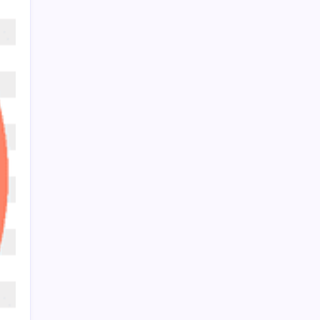
Ekonomi
Haber
Sağlık
Teknoloji
Son Yazılar
MEB 2026-2027 ortaokul kayıtları ne zaman
başlıyor? Ortaokul kayıtları nasıl yapılır?
Bloomberg Businessweek Türkiye’nin 142.
sayısı çıktı
HUAWEI Yeni Ekosistem Ürünlerini
Duyurdu: Pura 90s, MatePad Air 2026 ve
Watch Kids X1
TCMB yılın 3. Enflasyon Raporu’nu 13
Ağustos’ta açıklayacak