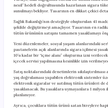
nesil” hedefi doğrultusunda hazırlanan sigara tüket
sunulmayı bekliyor. Tasarının en dikkat çekici deta
Sağlık Bakanlığı’nın desteğiyle oluşturulan 41 madde
şekilde değiştirmeyi amaçlıyor. Tasarının en radik
tütün ürününün satışını tamamen yasaklamayı ön
Yeni düzenlemeler, sosyal yaşam alanlarındaki serb
pastanelerin açık alanlarında sigara içilmesi yasa
10’u kadar bir “içme alanı” oluşturma izni verilece
içecek servisi yapılmasına kesinlikle izin verilmeye
Satış noktalarındaki denetimlerin sıkılaştırılması
yaş doğrulaması yapabilen elektronik sistemler üze
elektronik sigaralar ve ısıtılmış tütün ürünleri de 
yasaklanacak. Bu yasaklara uymayanlara 1 milyon i
planlanıyor.
Ayrıca, çocuklara tütün ürünü satan bireylere hapis