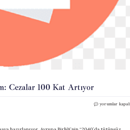
m: Cezalar 100 Kat Artıyor
Sigara
yorumlar kapal
Kullanımına
Sıkı
Denetim:
Cezalar
aya hazırlanıyor. Avrupa Birliği’nin “2040’da tütünsüz