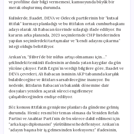
ve profiline dair bilgi vermemesi, kamuoyunda büyük bir
merak oluşturmuş durumda.
Kulislerde, Saadet, DEVA ve Gelecek partilerinin bir “kutsal
ittifak” kurmayı planladığı ve bu ittifakın ortak cumhurbaşkanı
adayı olarak Ali Babacan üzerinde uzlaştığı ifade ediliyor. Bu
kararın arka planında, 2023 seçimlerinde CHP listelerinden
yapılan seçimlerdeki tartışmalar ve “kendi adayını çıkarma”
isteği olduğu belirtiliyor.
Arıkan’ın, “Silivri’de bir nüfus artışı olmaması için…”
şeklindeki temkinli ifadesinin ardında yatan kaygılar da gün
yüzüne çıkıyor. Fatih Ergin’in verdiği bilgilere göre, Saadet ve
DEVA çevreleri, Ali Babacan isminin AKP tabanında karşılık
bulabileceğine ve iktidarı sarsabileceğine inanıyor. Bu
nedenle, iktidarın Babacan’ın bakanlık dönemine dair
dosyaları yeniden açarak süreci engellemeye
çalışabileceğinden endişe ediliyor.
Söz konusu ittifakın genişleme planları da gündeme gelmiş
durumda. Henüz resmi bir temas olmasa da Yeniden Refah
Partisi ve Anahtar Parti’nin de bu sürece dahil edilmesi için
“arka kapı diplomasisi” yürütülmesi hedefleniyor. Arıkan’ın
“adayın başına bir iş gelmesinden korkuyoruz” ifadesinin,