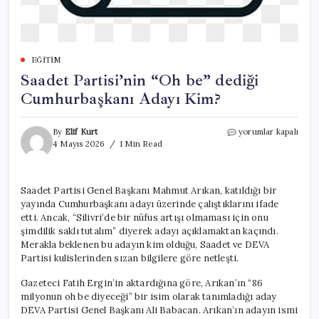
EĞITIM
Saadet Partisi’nin “Oh be” dediği
Cumhurbaşkanı Adayı Kim?
Saadet
By
Elif Kurt
yorumlar kapalı
Partisi’nin
4 Mayıs 2026
1 Min Read
“Oh
be”
dediği
Saadet Partisi Genel Başkanı Mahmut Arıkan, katıldığı bir
Cumhurbaşkanı
yayında Cumhurbaşkanı adayı üzerinde çalıştıklarını ifade
Adayı
Kim?
etti. Ancak, “Silivri’de bir nüfus artışı olmaması için onu
için
şimdilik saklı tutalım” diyerek adayı açıklamaktan kaçındı.
Merakla beklenen bu adayın kim olduğu, Saadet ve DEVA
Partisi kulislerinden sızan bilgilere göre netleşti.
Gazeteci Fatih Ergin’in aktardığına göre, Arıkan’ın “86
milyonun oh be diyeceği” bir isim olarak tanımladığı aday
DEVA Partisi Genel Başkanı Ali Babacan. Arıkan’ın adayın ismi