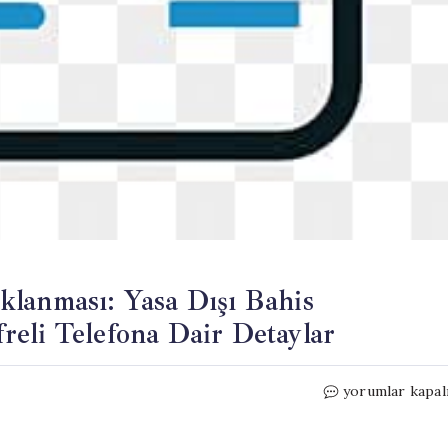
klanması: Yasa Dışı Bahis
eli Telefona Dair Detaylar
Rasim
yorumlar kapal
Ozan
Kütahyalı’nın