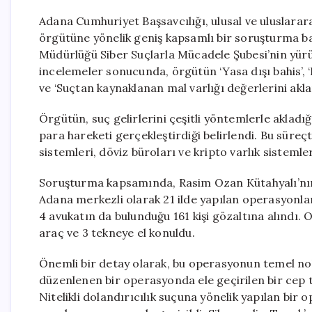
Adana Cumhuriyet Başsavcılığı, ulusal ve uluslarar
örgütüne yönelik geniş kapsamlı bir soruşturma b
Müdürlüğü Siber Suçlarla Mücadele Şubesi’nin yürüt
incelemeler sonucunda, örgütün ‘Yasa dışı bahis’, ‘Bil
ve ‘Suçtan kaynaklanan mal varlığı değerlerini aklama
Örgütün, suç gelirlerini çeşitli yöntemlerle akladığ
para hareketi gerçekleştirdiği belirlendi. Bu süreç
sistemleri, döviz büroları ve kripto varlık sistemleri
Soruşturma kapsamında, Rasim Ozan Kütahyalı’nın d
Adana merkezli olarak 21 ilde yapılan operasyonlar
4 avukatın da bulunduğu 161 kişi gözaltına alındı. 
araç ve 3 tekneye el konuldu.
Önemli bir detay olarak, bu operasyonun temel nokt
düzenlenen bir operasyonda ele geçirilen bir cep te
Nitelikli dolandırıcılık suçuna yönelik yapılan bir