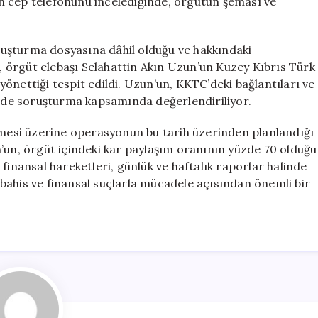
’ın cep telefonunu incelediğinde, örgütün şeması ve
uşturma dosyasına dâhil olduğu ve hakkındaki
a, örgüt elebaşı Selahattin Akın Uzun’un Kuzey Kıbrıs Türk
önettiği tespit edildi. Uzun’un, KKTC’deki bağlantıları ve
leri de soruşturma kapsamında değerlendiriliyor.
ilmesi üzerine operasyonun bu tarih üzerinden planlandığı
’un, örgüt içindeki kar paylaşım oranının yüzde 70 olduğu
un finansal hareketleri, günlük ve haftalık raporlar halinde
ı bahis ve finansal suçlarla mücadele açısından önemli bir