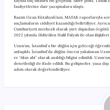
sayıda suç unsuru ele geçirildi. Siber polis, Tanak
faaliyetlerine dair yazışmalara ulaştı.
Rasim Ozan Kütahyalı’nın, MASAK raporlarıyla sor
suçlamaların ciddiyet kazandığı belirtiliyor. Ayrıc
Cumhuriyeti merkezli olarak yurt dışından örgütü y
2022 yılında öldürülen Halil Falyalı ile olan ilişki
Uzun’un, İstanbul’a bir düğün için geleceği öğren
anlaşıldı. İstanbul’da düğün öncesi yakalanan Uzun
ve “Akın abi” olarak anıldığı bilgisi edinildi. Uzun’
denetlediği de ifade edildi. Bu gelişmeler, yasa dış
adım olarak değerlendiriliyor.