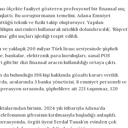
Tutuklanması:
Yasa
ası ölçekte faaliyet gösteren profesyonel bir finansal suç
Dışı
aşlattı. Bu soruşturmanın temelini, Adana Emniyet
Bahis
tüğü teknik ve fiziki takip oluşturuyor. Yapılan
Operasyonunu
işim sistemleri kullanarak nitelikli dolandırıcılık’, ‘Rüşvet
Arkasındaki
’ gibi suçları işlediği tespit edildi.
Şifreli
Telefona
ı ve yaklaşık 200 milyar Türk lirası seviyesinde şüpheli
Dair
te, bankalar, elektronik para kuruluşları, sanal POS
Detaylar
için
 gibi bir dizi finansal aracın kullanıldığı ortaya çıktı.
a bulunduğu 198 kişi hakkında gözaltı kararı verildi.
da, aralarında 3 banka yöneticisi, 8 emniyet personeli ve
Operasyon sırasında, şüphelilere ait 221 taşınmaz, 120
alarından birinin, 2024 yılı itibarıyla Adana’da
lefonunun şifresinin kırılmasıyla başladığı anlaşıldı.
 operasyonda, örgüt üyesi Serdal Tanak’ın evinden çok