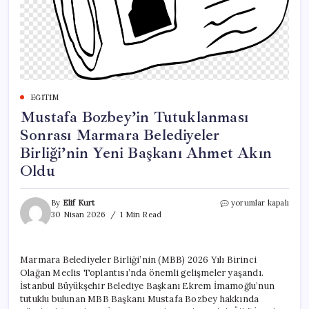
EĞITIM
Mustafa Bozbey’in Tutuklanması
Sonrası Marmara Belediyeler
Birliği’nin Yeni Başkanı Ahmet Akın
Oldu
Mustafa
By
Elif Kurt
yorumlar kapalı
Bozbey’in
30 Nisan 2026
1 Min Read
Tutuklanması
Sonrası
Marmara
Marmara Belediyeler Birliği’nin (MBB) 2026 Yılı Birinci
Belediyeler
Olağan Meclis Toplantısı’nda önemli gelişmeler yaşandı.
Birliği’nin
Yeni
İstanbul Büyükşehir Belediye Başkanı Ekrem İmamoğlu’nun
Başkanı
tutuklu bulunan MBB Başkanı Mustafa Bozbey hakkında
Ahmet