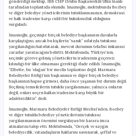
gönderdiği mektup, İBB CHP Grubu Başkanvekili Ülkü İnanlı
Akın
tarafından toplantıda okundu. İmamoğlu, mektubunda Bozbey
Oldu
ve diğer belediye yöneticilerinin tutuklanmasının, demokrasi
için
ve halk iradesine karşı ciddi bir hukuksuzluk olduğunu
vurguladı.
İmamoğlu, geçmişte birçok belediye başkanının davalarla
karşılaştığını, ancak bu kişilerin “sanık” sıfatıyla tutuksuz
yargılandığını hatırlatarak, mevcut durumun telafisi imkansız
zararlar yaratacağını belirtti. Mektubunda, Türkiye’nin,
seçimle göreve gelmiş yöneticilerin iradesinin geçersiz
kılındığı bir ülke olmaması gerektiği ifade edildi. İmamoğlu,
“Elbette, bu ‘olağan’ bir meclis toplantısı değil. Marmara
Belediyeler Birliği’nin başkanının ve diğer birçok belediye
başkanının hapse girmesi, daha önce yaşanan bir durum değil.
Seçilmiş temsilcilerin tutuklu yargılanması, yalnızca onların
değil, onları seçen halkın iradesine karşı büyük bir
adaletsizliktir.” dedi.
İmamoğlu, Marmara Belediyeler Birliği Meclisi’nden, Bozbey
ve diğer tutuklu belediye yöneticilerinin tutuksuz
yargılanmasının önemini vurgulayan bir karara imza
atmalarını talep etti. Mektubunda, “Gerçek ve saygın
belediyecilik, vatandaşların haklarını savunarak, şeffaf ve