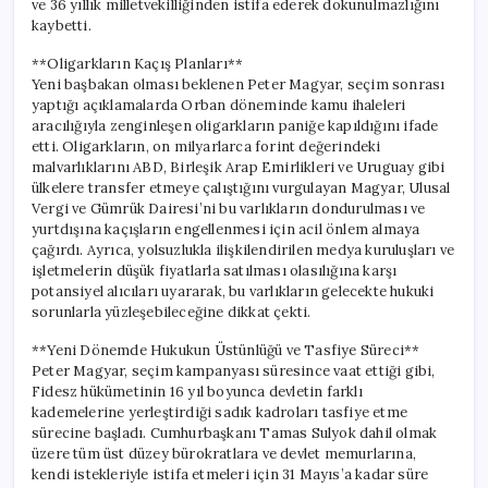
ve 36 yıllık milletvekilliğinden istifa ederek dokunulmazlığını
kaybetti.
**Oligarkların Kaçış Planları**
Yeni başbakan olması beklenen Peter Magyar, seçim sonrası
yaptığı açıklamalarda Orban döneminde kamu ihaleleri
aracılığıyla zenginleşen oligarkların paniğe kapıldığını ifade
etti. Oligarkların, on milyarlarca forint değerindeki
malvarlıklarını ABD, Birleşik Arap Emirlikleri ve Uruguay gibi
ülkelere transfer etmeye çalıştığını vurgulayan Magyar, Ulusal
Vergi ve Gümrük Dairesi’ni bu varlıkların dondurulması ve
yurtdışına kaçışların engellenmesi için acil önlem almaya
çağırdı. Ayrıca, yolsuzlukla ilişkilendirilen medya kuruluşları ve
işletmelerin düşük fiyatlarla satılması olasılığına karşı
potansiyel alıcıları uyararak, bu varlıkların gelecekte hukuki
sorunlarla yüzleşebileceğine dikkat çekti.
**Yeni Dönemde Hukukun Üstünlüğü ve Tasfiye Süreci**
Peter Magyar, seçim kampanyası süresince vaat ettiği gibi,
Fidesz hükümetinin 16 yıl boyunca devletin farklı
kademelerine yerleştirdiği sadık kadroları tasfiye etme
sürecine başladı. Cumhurbaşkanı Tamas Sulyok dahil olmak
üzere tüm üst düzey bürokratlara ve devlet memurlarına,
kendi istekleriyle istifa etmeleri için 31 Mayıs’a kadar süre