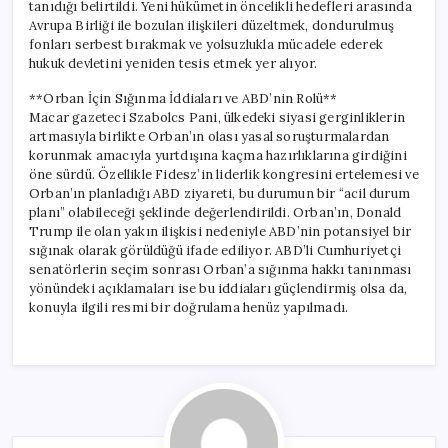
tanıdığı belirtildi. Yeni hükümetin öncelikli hedefleri arasında
Avrupa Birliği ile bozulan ilişkileri düzeltmek, dondurulmuş
fonları serbest bırakmak ve yolsuzlukla mücadele ederek
hukuk devletini yeniden tesis etmek yer alıyor.
**Orban İçin Sığınma İddiaları ve ABD’nin Rolü**
Macar gazeteci Szabolcs Pani, ülkedeki siyasi gerginliklerin
artmasıyla birlikte Orban’ın olası yasal soruşturmalardan
korunmak amacıyla yurtdışına kaçma hazırlıklarına girdiğini
öne sürdü. Özellikle Fidesz’in liderlik kongresini ertelemesi ve
Orban’ın planladığı ABD ziyareti, bu durumun bir “acil durum
planı” olabileceği şeklinde değerlendirildi. Orban’ın, Donald
Trump ile olan yakın ilişkisi nedeniyle ABD’nin potansiyel bir
sığınak olarak görüldüğü ifade ediliyor. ABD’li Cumhuriyetçi
senatörlerin seçim sonrası Orban’a sığınma hakkı tanınması
yönündeki açıklamaları ise bu iddiaları güçlendirmiş olsa da,
konuyla ilgili resmi bir doğrulama henüz yapılmadı.