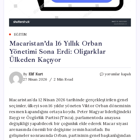
EĞITIM
Macaristan’da 16 Yıllık Orban
Yönetimi Sona Erdi: Oligarklar
Ülkeden Kaçıyor
Macaristan’da
By
Elif Kurt
yorumlar kapalı
16
27 Nisan 2026
2 Min Read
Yıllık
Orban
Yönetimi
Macaristan’da 12 Nisan 2026 tarihinde gerçekleştirilen genel
Sona
seçimler, ülkeyi son 16 yıldır yöneten Viktor Orban döneminin
Erdi:
Oligarklar
resmen kapandığını ortaya koydu. Peter Magyar liderliğindeki
Ülkeden
Saygı ve Özgürlük Partisi (Tisza), parlamentoda anayasa
Kaçıyor
değişikliği yapabilecek bir çoğunluk elde ederek Macar siyasi
için
arenasında önemli bir değişime zemin hazırladı. Bu
gelişmeler sonrasında Orban, partisinin genel başkanlığından