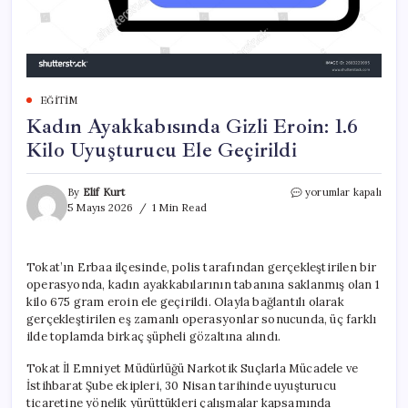
EĞITIM
Kadın Ayakkabısında Gizli Eroin: 1.6
Kilo Uyuşturucu Ele Geçirildi
Kadın
By
Elif Kurt
yorumlar kapalı
Ayakkabısında
5 Mayıs 2026
1 Min Read
Gizli
Eroin:
1.6
Tokat’ın Erbaa ilçesinde, polis tarafından gerçekleştirilen bir
Kilo
operasyonda, kadın ayakkabılarının tabanına saklanmış olan 1
Uyuşturucu
Ele
kilo 675 gram eroin ele geçirildi. Olayla bağlantılı olarak
Geçirildi
gerçekleştirilen eş zamanlı operasyonlar sonucunda, üç farklı
için
ilde toplamda birkaç şüpheli gözaltına alındı.
Tokat İl Emniyet Müdürlüğü Narkotik Suçlarla Mücadele ve
İstihbarat Şube ekipleri, 30 Nisan tarihinde uyuşturucu
ticaretine yönelik yürüttükleri çalışmalar kapsamında