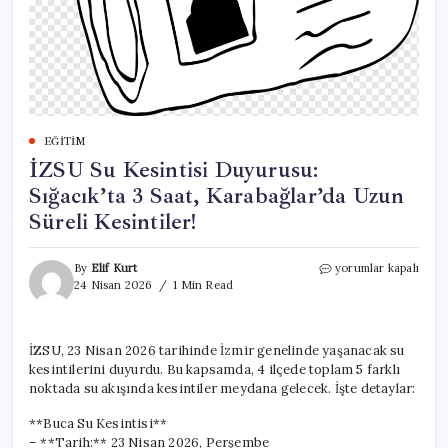
EĞITIM
İZSU Su Kesintisi Duyurusu:
Sığacık’ta 3 Saat, Karabağlar’da Uzun
Süreli Kesintiler!
İZSU
By
Elif Kurt
yorumlar kapalı
Su
24 Nisan 2026
1 Min Read
Kesintisi
Duyurusu:
Sığacık’ta
İZSU, 23 Nisan 2026 tarihinde İzmir genelinde yaşanacak su
3
kesintilerini duyurdu. Bu kapsamda, 4 ilçede toplam 5 farklı
Saat,
Karabağlar’da
noktada su akışında kesintiler meydana gelecek. İşte detaylar:
Uzun
Süreli
**Buca Su Kesintisi**
Kesintiler!
– **Tarih:** 23 Nisan 2026, Perşembe