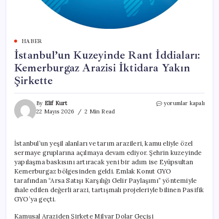
HABER
İstanbul’un Kuzeyinde Rant İddiaları:
Kemerburgaz Arazisi İktidara Yakın
Şirkette
İstanbul’un
By
Elif Kurt
yorumlar kapalı
Kuzeyinde
22 Mayıs 2026
2 Min Read
Rant
İddiaları:
Kemerburgaz
İstanbul’un yeşil alanları ve tarım arazileri, kamu eliyle özel
Arazisi
sermaye gruplarına açılmaya devam ediyor. Şehrin kuzeyinde
İktidara
Yakın
yapılaşma baskısını artıracak yeni bir adım ise Eyüpsultan
Şirkette
Kemerburgaz bölgesinden geldi. Emlak Konut GYO
için
tarafından “Arsa Satışı Karşılığı Gelir Paylaşımı” yöntemiyle
ihale edilen değerli arazi, tartışmalı projeleriyle bilinen Pasifik
GYO’ya geçti.
Kamusal Araziden Şirkete Milyar Dolar Geçişi