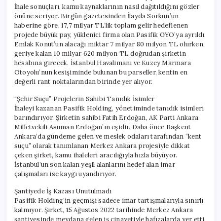
İhale sonuçları, kamu kaynaklarının nasıl dağıtıldığını gözler
önüne seriyor. Birgün gazetesinden İlayda Sorkun’un
haberine göre, 17,7 milyar TL’lik toplam gelir hedeflenen
projede büyük pay, yüklenici firma olan Pasifik GYO’ya ayrıldı.
Emlak Konut’un alacağı miktar 7 milyar 80 milyon TL olurken,
geriye kalan 10 milyar 620 milyon TL doğrudan şirketin
hesabına girecek. İstanbul Havalimanı ve Kuzey Marmara
Otoyolu’nun kesişiminde bulunan bu parseller, kentin en
değerli rant noktalarından birinde yer alıyor.
“Şehir Suçu” Projelerin Sahibi Tanıdık İsimler
İhaleyi kazanan Pasifik Holding, yönetiminde tanıdık isimleri
barındırıyor. Şirketin sahibi Fatih Erdoğan, AK Parti Ankara
Milletvekili Asuman Erdoğan’ın eşidir. Daha önce Başkent
Ankara’da gündeme gelen ve meslek odaları tarafından “kent
suçu” olarak tanımlanan Merkez Ankara projesiyle dikkat
çeken şirket, kamu ihaleleri aracılığıyla hızla büyüyor.
İstanbul’un son kalan yeşil alanlarını hedef alan imar
çalışmaları ise kaygı uyandırıyor.
Şantiyede İş Kazası Unutulmadı
Pasifik Holding’in geçmişi sadece imar tartışmalarıyla sınırlı
kalmıyor. Şirket, 15 Ağustos 2022 tarihinde Merkez Ankara
şantiyesinde meydana gelen iş cinayetiyle hafızalarda yer etti.