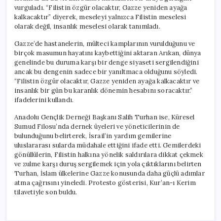
vurguladı. “Filistin özgür olacaktır, Gazze yeniden ayağa
kalkacaktır” diyerek, meseleyi yalnızca Filistin meselesi
olarak değil, insanlık meselesi olarak tanımladı.
Gazze’de hastanelerin, mülteci kamplarının vurulduğunu ve
birçok masumun hayatını kaybettiğini aktaran Arıkan, dünya
genelinde bu duruma karşı bir denge siyaseti sergilendiğini
ancak bu dengenin sadece bir yanıltmaca olduğunu söyledi.
“Filistin özgür olacaktır, Gazze yeniden ayağa kalkacaktır ve
insanlık bir gün bu karanlık dönemin hesabını soracaktır.”
ifadelerini kullandı.
Anadolu Gençlik Derneği Başkanı Salih Turhan ise, Küresel
Sumud Filosu’nda dernek üyeleri ve yöneticilerinin de
bulunduğunu belirterek, İsrail’in yardım gemilerine
uluslararası sularda müdahale ettiğini ifade etti. Gemilerdeki
gönüllülerin, Filistin halkına yönelik saldırılara dikkat çekmek
ve zulme karşı duruş sergilemek için yola çıktıklarını belirten
Turhan, İslam ülkelerine Gazze konusunda daha güçlü adımlar
atma çağrısını yineledi. Protesto gösterisi, Kur’an-ı Kerim
tilavetiyle son buldu.