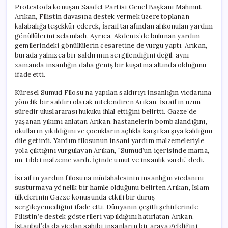
Protestoda konuşan Saadet Partisi Genel Başkanı Mahmut
Arıkan, Filistin davasına destek vermek üzere toplanan
kalabalığa teşekkür ederek, İsrail tarafından alıkonulan yardım
gönüllülerini selamladı. Ayrıca, Akdeniz’de bulunan yardım
gemilerindeki gönüllülerin cesaretine de vurgu yaptı. Arıkan,
burada yalnızca bir saldırının sergilendiğini değil, aynı
zamanda insanlığın daha geniş bir kuşatma altında olduğunu
ifade etti.
Küresel Sumud Filosu’na yapılan saldırıyı insanlığın vicdanına
yönelik bir saldırı olarak nitelendiren Arıkan, İsrail’in uzun
süredir uluslararası hukuku ihlal ettiğini belirtti. Gazze’de
yaşanan yıkımı anlatan Arıkan, hastanelerin bombalandığını,
okulların yıkıldığını ve çocukların açlıkla karşı karşıya kaldığını
dile getirdi. Yardım filosunun insani yardım malzemeleriyle
yola çıktığını vurgulayan Arıkan, “Sumud’un içerisinde mama,
un, tıbbi malzeme vardı. İçinde umut ve insanlık vardı.” dedi.
İsrail’in yardım filosuna müdahalesinin insanlığın vicdanını
susturmaya yönelik bir hamle olduğunu belirten Arıkan, İslam
ülkelerinin Gazze konusunda etkili bir duruş
sergileyemediğini ifade etti. Dünyanın çeşitli şehirlerinde
Filistin’e destek gösterileri yapıldığını hatırlatan Arıkan,
İstanbul’da da vicdan sahibi insanların bir araya geldiğini