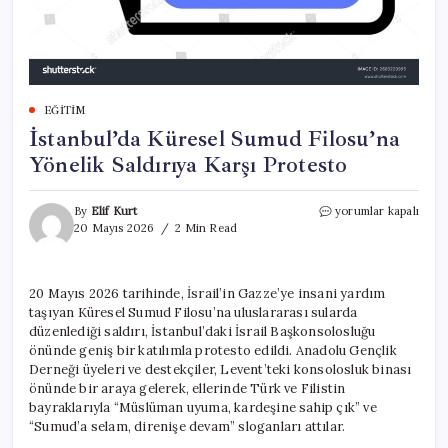
EĞITIM
İstanbul’da Küresel Sumud Filosu’na
Yönelik Saldırıya Karşı Protesto
İstanbul’da
By
Elif Kurt
yorumlar kapalı
Küresel
20 Mayıs 2026
2 Min Read
Sumud
Filosu’na
Yönelik
20 Mayıs 2026 tarihinde, İsrail’in Gazze’ye insani yardım
Saldırıya
taşıyan Küresel Sumud Filosu’na uluslararası sularda
Karşı
Protesto
düzenlediği saldırı, İstanbul’daki İsrail Başkonsolosluğu
için
önünde geniş bir katılımla protesto edildi. Anadolu Gençlik
Derneği üyeleri ve destekçiler, Levent’teki konsolosluk binası
önünde bir araya gelerek, ellerinde Türk ve Filistin
bayraklarıyla “Müslüman uyuma, kardeşine sahip çık” ve
“Sumud’a selam, direnişe devam” sloganları attılar.