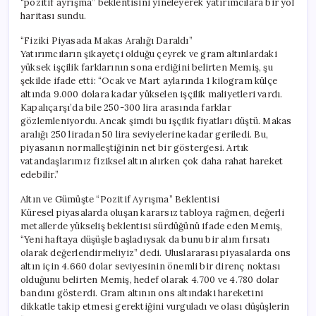
“pozitif ayrışma” beklentisini yineleyerek yatırımcılara bir yol
haritası sundu.
“Fiziki Piyasada Makas Aralığı Daraldı”
Yatırımcıların şikayetçi olduğu çeyrek ve gram altınlardaki
yüksek işçilik farklarının sona erdiğini belirten Memiş, şu
şekilde ifade etti: “Ocak ve Mart aylarında 1 kilogram külçe
altında 9.000 dolara kadar yükselen işçilik maliyetleri vardı.
Kapalıçarşı’da bile 250-300 lira arasında farklar
gözlemleniyordu. Ancak şimdi bu işçilik fiyatları düştü. Makas
aralığı 250 liradan 50 lira seviyelerine kadar geriledi. Bu,
piyasanın normalleştiğinin net bir göstergesi. Artık
vatandaşlarımız fiziksel altın alırken çok daha rahat hareket
edebilir.”
Altın ve Gümüşte “Pozitif Ayrışma” Beklentisi
Küresel piyasalarda oluşan kararsız tabloya rağmen, değerli
metallerde yükseliş beklentisi sürdüğünü ifade eden Memiş,
“Yeni haftaya düşüşle başladıysak da bunu bir alım fırsatı
olarak değerlendirmeliyiz” dedi. Uluslararası piyasalarda ons
altın için 4.660 dolar seviyesinin önemli bir direnç noktası
olduğunu belirten Memiş, hedef olarak 4.700 ve 4.780 dolar
bandını gösterdi. Gram altının ons altındaki hareketini
dikkatle takip etmesi gerektiğini vurguladı ve olası düşüşlerin