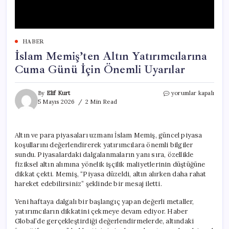
HABER
İslam Memiş’ten Altın Yatırımcılarına
Cuma Günü İçin Önemli Uyarılar
İslam
By
Elif Kurt
yorumlar kapalı
Memiş’ten
5 Mayıs 2026
2 Min Read
Altın
Yatırımcılarına
Cuma
Altın ve para piyasaları uzmanı İslam Memiş, güncel piyasa
Günü
koşullarını değerlendirerek yatırımcılara önemli bilgiler
İçin
Önemli
sundu. Piyasalardaki dalgalanmaların yanı sıra, özellikle
Uyarılar
fiziksel altın alımına yönelik işçilik maliyetlerinin düştüğüne
için
dikkat çekti. Memiş, “Piyasa düzeldi, altın alırken daha rahat
hareket edebilirsiniz” şeklinde bir mesaj iletti.
Yeni haftaya dalgalı bir başlangıç yapan değerli metaller,
yatırımcıların dikkatini çekmeye devam ediyor. Haber
Global’de gerçekleştirdiği değerlendirmelerde, altındaki