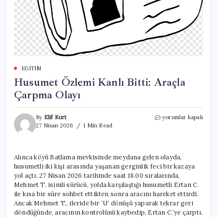
EĞITIM
Husumet Özlemi Kanlı Bitti: Araçla
Çarpma Olayı
Husumet
By
Elif Kurt
yorumlar kapalı
Özlemi
27 Nisan 2026
1 Min Read
Kanlı
Bitti:
Araçla
Alınca köyü Batlama mevkisinde meydana gelen olayda,
Çarpma
husumetli iki kişi arasında yaşanan gerginlik feci bir kazaya
Olayı
için
yol açtı. 27 Nisan 2026 tarihinde saat 18.00 sıralarında,
Mehmet T. isimli sürücü, yolda karşılaştığı husumetli Ertan C.
ile kısa bir süre sohbet ettikten sonra aracını hareket ettirdi.
Ancak Mehmet T., ileride bir ‘U’ dönüşü yaparak tekrar geri
döndüğünde, aracının kontrolünü kaybedip, Ertan C.’ye çarptı.