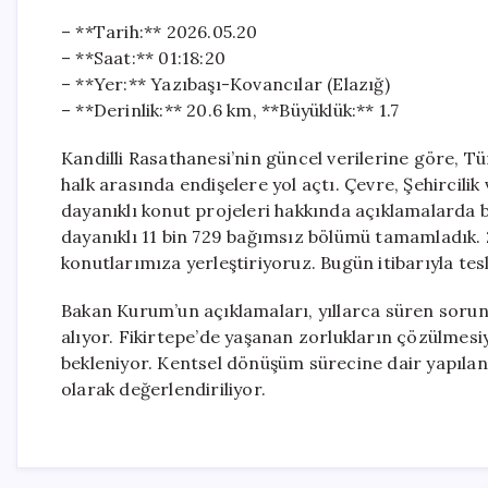
– **Tarih:** 2026.05.20
– **Saat:** 01:18:20
– **Yer:** Yazıbaşı-Kovancılar (Elazığ)
– **Derinlik:** 20.6 km, **Büyüklük:** 1.7
Kandilli Rasathanesi’nin güncel verilerine göre, T
halk arasında endişelere yol açtı. Çevre, Şehircili
dayanıklı konut projeleri hakkında açıklamalarda
dayanıklı 11 bin 729 bağımsız bölümü tamamladık. 2
konutlarımıza yerleştiriyoruz. Bugün itibarıyla tes
Bakan Kurum’un açıklamaları, yıllarca süren sorun
alıyor. Fikirtepe’de yaşanan zorlukların çözülmesiy
bekleniyor. Kentsel dönüşüm sürecine dair yapılan
olarak değerlendiriliyor.