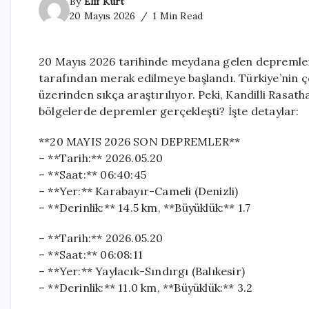
By
Elif Kurt
20 Mayıs 2026
1 Min Read
20 Mayıs 2026 tarihinde meydana gelen depremler, 
tarafından merak edilmeye başlandı. Türkiye’nin çe
üzerinden sıkça araştırılıyor. Peki, Kandilli Rasath
bölgelerde depremler gerçekleşti? İşte detaylar:
**20 MAYIS 2026 SON DEPREMLER**
– **Tarih:** 2026.05.20
– **Saat:** 06:40:45
– **Yer:** Karabayır-Cameli (Denizli)
– **Derinlik:** 14.5 km, **Büyüklük:** 1.7
– **Tarih:** 2026.05.20
– **Saat:** 06:08:11
– **Yer:** Yaylacık-Sındırgı (Balıkesir)
– **Derinlik:** 11.0 km, **Büyüklük:** 3.2