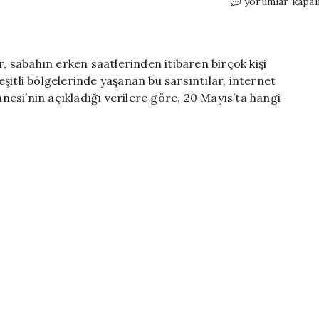
GÜNÜN
yorumlar kapal
DEPRESİ:
Sivas
ve
Balıkesir’de
sabahın erken saatlerinden itibaren birçok kişi
Deprem
şitli bölgelerinde yaşanan bu sarsıntılar, internet
Olup
anesi’nin açıkladığı verilere göre, 20 Mayıs’ta hangi
Olmadığına
Dair
Son
Gelişmeler
(20
Mayıs
2026)
için