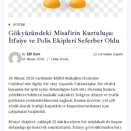
EĞITIM
Gökyüzündeki Misafirin Kurtuluşu:
İtfaiye ve Polis Ekipleri Seferber Oldu
Gökyüzündeki
By
Elif Kurt
yorumlar kapalı
Misafirin
26 Nisan 2026
1 Min Read
Kurtuluşu:
İtfaiye
ve
26 Nisan 2026 tarihinde Müftü Mahallesi Erdemir
Polis
Caddesi’nde ilginç bir olay yaşandı. Vatandaşlar, bir ebabil
Ekipleri
Seferber
kuşunun bir ipin içine dolandığını fark etti. Durumu hemen
Oldu
yetkililere bildiren mahalle sakinleri, bölgeye itfaiye ve trafik
için
polisinin yönlendirilmesini sağladı. Bunun üzerine, yol çift
yönlü olarak trafiğe kapatıldı ve kuşun kurtarılması için
çalışmalar başlatıldı.
İtfaiye ekipleri, yaklaşık 15 dakika süren bir müdahale ile kuşun
dolandığı ipi keserek onu kurtardı. İtfaiye görevlilerinden biri,