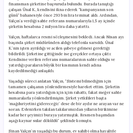
finansman şirketine başvuruda bulundu. Burada tanıştığı
çalışan Ünal K., kendisini ikna ederek “kampanyanın son
günü” bahanesiyle önce 293 bin lira teminat aldı. Ardından,
Yalçın’a verdiği sahte referans numaralarıyla 1,5 ay içinde
şirketin hesabına 2 milyon lira daha yatırttı.
Yalçın, haftalarca resmi sözleşmesini bekledi. Ancak Nisan ayı
başında şirket müdüründen aldığı telefonla sarsıldı. Ünal
K.’nin işten ayrıldığı ve acilen şubeye gelmesi gerektiği
bildirildi. Şirketine gittiğinde ise gerçekler ortaya çıktı:
Kendisine verilen referans numaralarının sahte olduğu ve
yatırdığı paraların büyük bir kısmının kendi adına
kaydedilmediği anlaşıldı.
Yaşadığı süreci anlatan Yalçın, “Sistemi bilmediğim için
tamamen çalışanın yönlendirmesiyle hareket ettim. Şirketin
hesabına para yatırdığım için içim rahattı, fakat meğer sahte
numaralarla yönlendirilmişim. Şirket yetkilileri başta
‘mağduriyetini gidereceğiz’ dese de bir aydır ne arayan var ne
soran. Evlenirken takılan takılarımızdan yılların birikimine
kadar her şeyimizi buraya yatırmıştık. Resmen başımdan
aşağı kaynar sular döküldü” şeklinde konuştu.
Sinan Yalçın’ın yaşadığı bu durum, ev sahibi olma hayaliyle