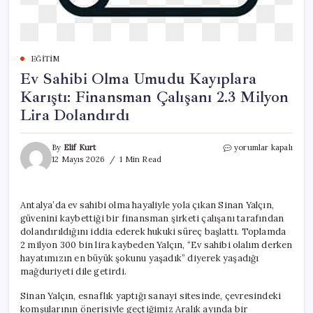
EĞITIM
Ev Sahibi Olma Umudu Kayıplara
Karıştı: Finansman Çalışanı 2.3 Milyon
Lira Dolandırdı
Ev
By
Elif Kurt
yorumlar kapalı
Sahibi
12 Mayıs 2026
1 Min Read
Olma
Umudu
Kayıplara
Antalya’da ev sahibi olma hayaliyle yola çıkan Sinan Yalçın,
Karıştı:
güvenini kaybettiği bir finansman şirketi çalışanı tarafından
Finansman
Çalışanı
dolandırıldığını iddia ederek hukuki süreç başlattı. Toplamda
2.3
2 milyon 300 bin lira kaybeden Yalçın, “Ev sahibi olalım derken
Milyon
hayatımızın en büyük şokunu yaşadık” diyerek yaşadığı
Lira
mağduriyeti dile getirdi.
Dolandırdı
için
Sinan Yalçın, esnaflık yaptığı sanayi sitesinde, çevresindeki
komşularının önerisiyle geçtiğimiz Aralık ayında bir