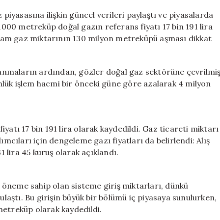
Beklenmedik
Artış:
 piyasasına ilişkin güncel verileri paylaştı ve piyasalarda
Giriş
 1000 metreküp doğal gazın referans fiyatı 17 bin 191 lira
Miktarı
oplam gaz miktarının 130 milyon metreküpü aşması dikkat
131
Milyon
Metreküpü
anmaların ardından, gözler doğal gaz sektörüne çevrilmi
Geçti
lük işlem hacmi bir önceki güne göre azalarak 4 milyon
için
yatı 17 bin 191 lira olarak kaydedildi. Gaz ticareti miktarı
ımcıları için dengeleme gazı fiyatları da belirlendi: Alış
331 lira 45 kuruş olarak açıklandı.
ir öneme sahip olan sisteme giriş miktarları, dünkü
ulaştı. Bu girişin büyük bir bölümü iç piyasaya sunulurken,
metreküp olarak kaydedildi.