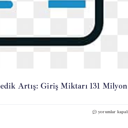
dik Artış: Giriş Miktarı 131 Milyon
Doğal
yorumlar kapal
Gaz
Piyasasında