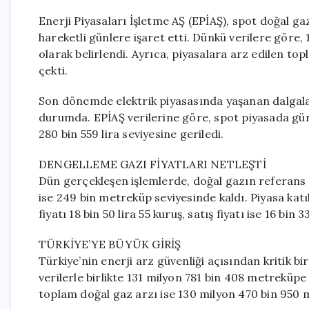
Enerji Piyasaları İşletme AŞ (EPİAŞ), spot doğal gaz
hareketli günlere işaret etti. Dünkü verilere göre,
olarak belirlendi. Ayrıca, piyasalara arz edilen t
çekti.
Son dönemde elektrik piyasasında yaşanan dalgal
durumda. EPİAŞ verilerine göre, spot piyasada gün
280 bin 559 lira seviyesine geriledi.
DENGELLEME GAZI FİYATLARI NETLEŞTİ
Dün gerçekleşen işlemlerde, doğal gazın referans fi
ise 249 bin metreküp seviyesinde kaldı. Piyasa katıl
fiyatı 18 bin 50 lira 55 kuruş, satış fiyatı ise 16 bin 
TÜRKİYE’YE BÜYÜK GİRİŞ
Türkiye’nin enerji arz güvenliği açısından kritik b
verilerle birlikte 131 milyon 781 bin 408 metreküpe 
toplam doğal gaz arzı ise 130 milyon 470 bin 950 