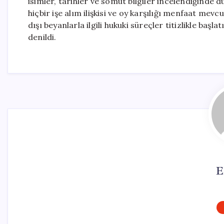
isimler, tarihler ve somut bilgiler incelendiğinde 
hiçbir işe alım ilişkisi ve oy karşılığı menfaat mev
dışı beyanlarla ilgili hukuki süreçler titizlikle baş
denildi.
E