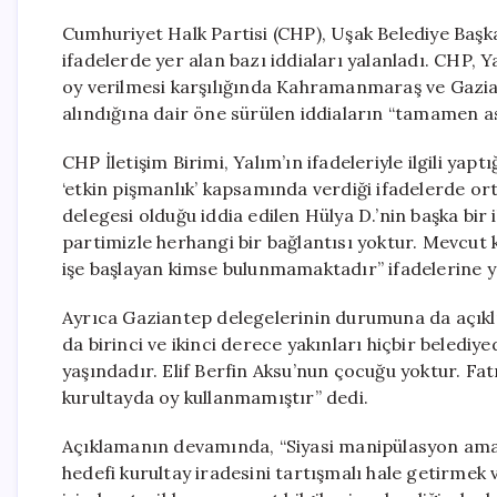
Cumhuriyet Halk Partisi (CHP), Uşak Belediye Başk
ifadelerde yer alan bazı iddiaları yalanladı. CHP,
oy verilmesi karşılığında Kahramanmaraş ve Gazian
alındığına dair öne sürülen iddiaların “tamamen asıl
CHP İletişim Birimi, Yalım’ın ifadeleriyle ilgili ya
‘etkin pişmanlık’ kapsamında verdiği ifadelerde o
delegesi olduğu iddia edilen Hülya D.’nin başka bir i
partimizle herhangi bir bağlantısı yoktur. Mevcut 
işe başlayan kimse bulunmamaktadır” ifadelerine y
Ayrıca Gaziantep delegelerinin durumuna da açıkl
da birinci ve ikinci derece yakınları hiçbir beled
yaşındadır. Elif Berfin Aksu’nun çocuğu yoktur. Fat
kurultayda oy kullanmamıştır” dedi.
Açıklamanın devamında, “Siyasi manipülasyon amacı
hedefi kurultay iradesini tartışmalı hale getirme