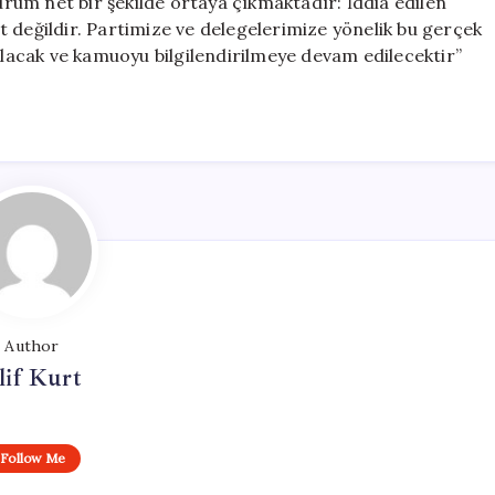
durum net bir şekilde ortaya çıkmaktadır: İddia edilen
cut değildir. Partimize ve delegelerimize yönelik bu gerçek
latılacak ve kamuoyu bilgilendirilmeye devam edilecektir”
Author
lif Kurt
Follow Me