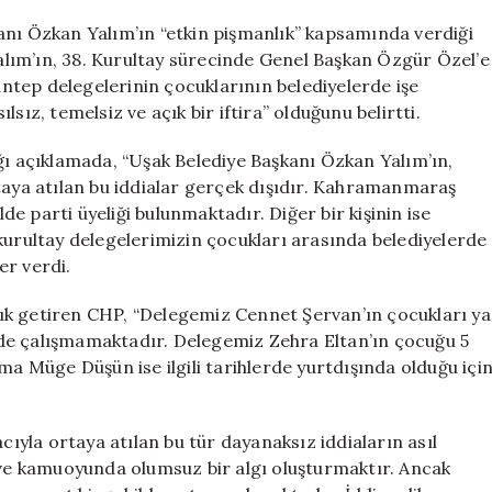
“oy
karşılığı
anı Özkan Yalım’ın “etkin pişmanlık” kapsamında verdiği
işe
 Yalım’ın, 38. Kurultay sürecinde Genel Başkan Özgür Özel’e
alım”
tep delegelerinin çocuklarının belediyelerde işe
suçlamalarını
sız, temelsiz ve açık bir iftira” olduğunu belirtti.
reddetti:
“Tamamen
ptığı açıklamada, “Uşak Belediye Başkanı Özkan Yalım’ın,
asılsız
rtaya atılan bu iddialar gerçek dışıdır. Kahramanmaraş
ve
lde parti üyeliği bulunmaktadır. Diğer bir kişinin ise
iftira”
için
kurultay delegelerimizin çocukları arasında belediyelerde
er verdi.
ık getiren CHP, “Delegemiz Cennet Şervan’ın çocukları ya
iyede çalışmamaktadır. Delegemiz Zehra Eltan’ın çocuğu 5
ma Müge Düşün ise ilgili tarihlerde yurtdışında olduğu içi
yla ortaya atılan bu tür dayanaksız iddiaların asıl
k ve kamuoyunda olumsuz bir algı oluşturmaktır. Ancak