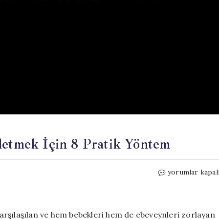
letmek İçin 8 Pratik Yöntem
Bebeklerde
yorumlar kapal
Gaz
Sancısını
Hafifletmek
İçin
 karşılaşılan ve hem bebekleri hem de ebeveynleri zorlayan