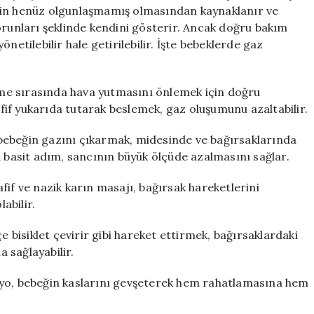
8
nin henüz olgunlaşmamış olmasından kaynaklanır ve
Pratik
orunları şeklinde kendini gösterir. Ancak doğru bakım
Yöntem
netilebilir hale getirilebilir. İşte bebeklerde gaz
için
me sırasında hava yutmasını önlemek için doğru
if yukarıda tutarak beslemek, gaz oluşumunu azaltabilir.
bebeğin gazını çıkarmak, midesinde ve bağırsaklarında
u basit adım, sancının büyük ölçüde azalmasını sağlar.
fif ve nazik karın masajı, bağırsak hareketlerini
abilir.
e bisiklet çevirir gibi hareket ettirmek, bağırsaklardaki
 sağlayabilir.
 banyo, bebeğin kaslarını gevşeterek hem rahatlamasına hem