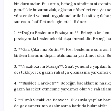
bir durumdur. Bu sorun, bebeğin sindirim sistemi
genellikle huzursuzluk, ağlama nöbetleri ve uyku s
yöntemleri ve basit uygulamalar ile bu süreç daha yö
sancısını hafifletmek için etkili 8 öneri…
1. **Doğru Beslenme Pozisyonu**: Bebeğin beslen
pozisyonda beslemek oldukça önemlidir. Bebeği haf
2. **Gaz Çıkarma Rutini**: Her beslenme sonrası 
biriken havanın dışarı atılmasına yardımcı olur. B
3. **Nazik Karın Masajı**: Saat yönünde yapılan ha
destekleyerek gazın rahatça çıkmasına yardımcı ol
4. **Bisiklet Hareketi**: Bebeğin bacaklarını nazikç
gazın hareket etmesine yardımcı olur ve rahatlama
5. **Ilımlı Sıcaklıkta Banyo**: Ilık suyla yapılan
de gaz sancısının azalmasına katkıda bulunabilir.