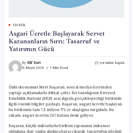
HABER
Asgari Ücretle Başlayarak Servet
Kazananların Sırrı: Tasarruf ve
Yatırımın Gücü
Asgari
By
Elif Kurt
yorumlar kapalı
Ücretle
11 Mayıs 2026
1 Min Read
Başlayarak
Servet
Kazananların
Ünlü ekonomist Mert Başaran, sosyal medya üzerinden
Sırrı:
yaptığı açıklamalarla dikkat çekti. Bir tanıdığının Bireysel
Tasarruf
ve
Emeklilik Sistemi (BES) aracılığıyla gerçekleştirdiği birikimle
Yatırımın
ilgili önemli bilgiler paylaştı. Başaran, asgari ücretle başlayan
Gücü
bu birikimin tam 7,5 milyon TL’ye ulaştığını vurguladı. Bu
için
rakam, asgari ücretin 267 katına denk geliyor.
Başaran, küçük miktarlarla birikim yapmanın imkansız
olduğuna dair yanlış algılara karşı çıkarak, tasarrufun gücünü