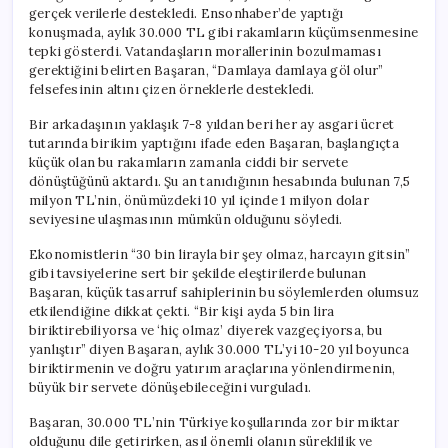
gerçek verilerle destekledi. Ensonhaber’de yaptığı
konuşmada, aylık 30.000 TL gibi rakamların küçümsenmesine
tepki gösterdi. Vatandaşların morallerinin bozulmaması
gerektiğini belirten Başaran, “Damlaya damlaya göl olur”
felsefesinin altını çizen örneklerle destekledi.
Bir arkadaşının yaklaşık 7-8 yıldan beri her ay asgari ücret
tutarında birikim yaptığını ifade eden Başaran, başlangıçta
küçük olan bu rakamların zamanla ciddi bir servete
dönüştüğünü aktardı. Şu an tanıdığının hesabında bulunan 7,5
milyon TL’nin, önümüzdeki 10 yıl içinde 1 milyon dolar
seviyesine ulaşmasının mümkün olduğunu söyledi.
Ekonomistlerin “30 bin lirayla bir şey olmaz, harcayın gitsin”
gibi tavsiyelerine sert bir şekilde eleştirilerde bulunan
Başaran, küçük tasarruf sahiplerinin bu söylemlerden olumsuz
etkilendiğine dikkat çekti. “Bir kişi ayda 5 bin lira
biriktirebiliyorsa ve ‘hiç olmaz’ diyerek vazgeçiyorsa, bu
yanlıştır” diyen Başaran, aylık 30.000 TL’yi 10-20 yıl boyunca
biriktirmenin ve doğru yatırım araçlarına yönlendirmenin,
büyük bir servete dönüşebileceğini vurguladı.
Başaran, 30.000 TL’nin Türkiye koşullarında zor bir miktar
olduğunu dile getirirken, asıl önemli olanın süreklilik ve