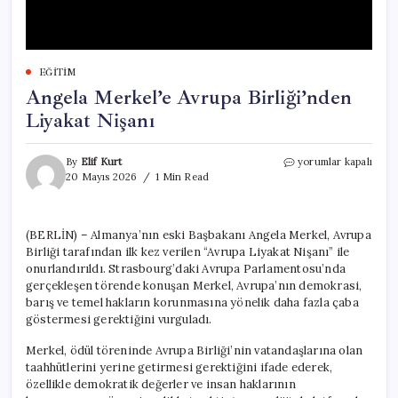
EĞITIM
Angela Merkel’e Avrupa Birliği’nden
Liyakat Nişanı
Angela
By
Elif Kurt
yorumlar kapalı
Merkel’e
20 Mayıs 2026
1 Min Read
Avrupa
Birliği’nden
Liyakat
(BERLİN) – Almanya’nın eski Başbakanı Angela Merkel, Avrupa
Nişanı
Birliği tarafından ilk kez verilen “Avrupa Liyakat Nişanı” ile
için
onurlandırıldı. Strasbourg’daki Avrupa Parlamentosu’nda
gerçekleşen törende konuşan Merkel, Avrupa’nın demokrasi,
barış ve temel hakların korunmasına yönelik daha fazla çaba
göstermesi gerektiğini vurguladı.
Merkel, ödül töreninde Avrupa Birliği’nin vatandaşlarına olan
taahhütlerini yerine getirmesi gerektiğini ifade ederek,
özellikle demokratik değerler ve insan haklarının