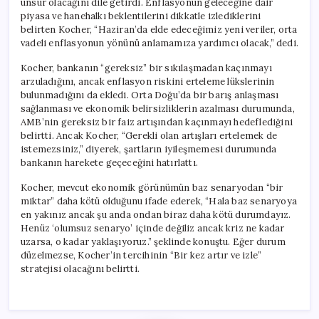
unsur olacağını dile getirdi. Enflasyonun geleceğine dair
piyasa ve hanehalkı beklentilerini dikkatle izlediklerini
belirten Kocher, “Haziran’da elde edeceğimiz yeni veriler, orta
vadeli enflasyonun yönünü anlamamıza yardımcı olacak,” dedi.
Kocher, bankanın “gereksiz” bir sıkılaşmadan kaçınmayı
arzuladığını, ancak enflasyon riskini erteleme lükslerinin
bulunmadığını da ekledi. Orta Doğu’da bir barış anlaşması
sağlanması ve ekonomik belirsizliklerin azalması durumunda,
AMB’nin gereksiz bir faiz artışından kaçınmayı hedeflediğini
belirtti. Ancak Kocher, “Gerekli olan artışları ertelemek de
istemezsiniz,” diyerek, şartların iyileşmemesi durumunda
bankanın harekete geçeceğini hatırlattı.
Kocher, mevcut ekonomik görünümün baz senaryodan “bir
miktar” daha kötü olduğunu ifade ederek, “Hala baz senaryoya
en yakınız ancak şu anda ondan biraz daha kötü durumdayız.
Henüz ‘olumsuz senaryo’ içinde değiliz ancak kriz ne kadar
uzarsa, o kadar yaklaşıyoruz.” şeklinde konuştu. Eğer durum
düzelmezse, Kocher’in tercihinin “Bir kez artır ve izle”
stratejisi olacağını belirtti.