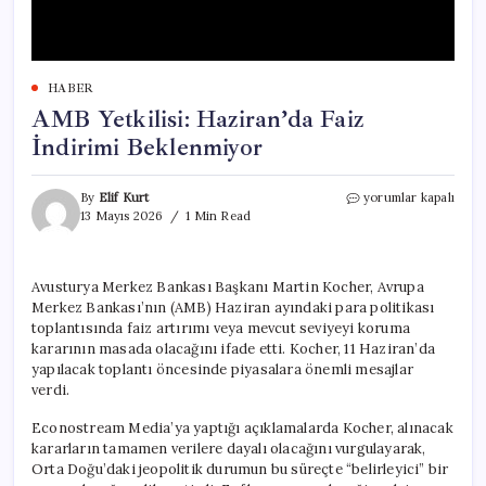
HABER
AMB Yetkilisi: Haziran’da Faiz
İndirimi Beklenmiyor
AMB
By
Elif Kurt
yorumlar kapalı
Yetkilisi:
13 Mayıs 2026
1 Min Read
Haziran’da
Faiz
İndirimi
Avusturya Merkez Bankası Başkanı Martin Kocher, Avrupa
Beklenmiyor
Merkez Bankası’nın (AMB) Haziran ayındaki para politikası
için
toplantısında faiz artırımı veya mevcut seviyeyi koruma
kararının masada olacağını ifade etti. Kocher, 11 Haziran’da
yapılacak toplantı öncesinde piyasalara önemli mesajlar
verdi.
Econostream Media’ya yaptığı açıklamalarda Kocher, alınacak
kararların tamamen verilere dayalı olacağını vurgulayarak,
Orta Doğu’daki jeopolitik durumun bu süreçte “belirleyici” bir