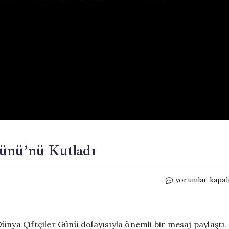
Günü’nü Kutladı
Ali
yorumlar kapal
Babacan,
Dünya
Çiftçiler
Günü’nü
ünya Çiftçiler Günü dolayısıyla önemli bir mesaj paylaştı.