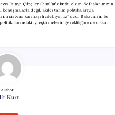
Kutladı
yıs Dünya Çiftçiler Günü’nüz kutlu olsun. Sofralarımızın
için
l konuşmalarla değil, akılcı tarım politikalarıyla
tarım sistemi kurmayı hedefliyoruz” dedi. Babacan’ın bu
olitikalarındaki iyileştirmelerin gerekliliğine de dikkat
Author
lif Kurt