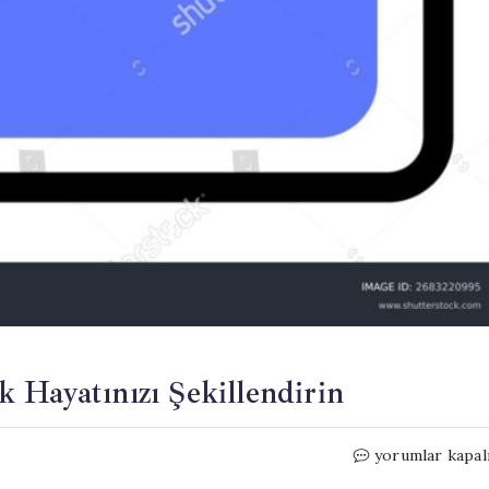
 Hayatınızı Şekillendirin
7
yorumlar kapal
Mayıs