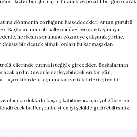
n, İkizler burçları için dinamik ve pozitif bir gün olarak
ayatına dönmenin zorluğunu hissedecekler. Artan gürültü
ler. Başkalarının ruh hallerini üzerlerinde taşımaya
u nedenle, herkesin sorununu çözmeye çalışmak yerine,
. Sessiz bir destek almak, onları bu karmaşadan
olü ellerinde tutma isteğiyle girecekler. Başkalarının
racaklardır. Güvenle ilerleyebilecekleri bir gün,
k, aşırı kibirden kaçınmaları ve takdirleri içten bir
 olası zorluklarla başa çıkabilmeniz için yol gösterici
lendirerek bu Perşembe’yi en iyi şekilde geçirebilirsiniz.