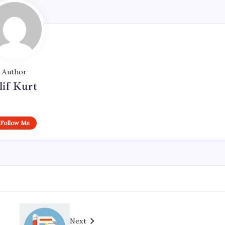
Author
lif Kurt
Follow Me
Next