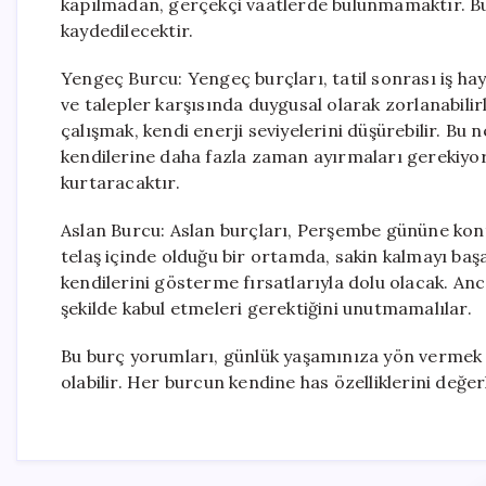
kapılmadan, gerçekçi vaatlerde bulunmamaktır. Bugü
kaydedilecektir.
Yengeç Burcu: Yengeç burçları, tatil sonrası iş h
ve talepler karşısında duygusal olarak zorlanabilir
çalışmak, kendi enerji seviyelerini düşürebilir. B
kendilerine daha fazla zaman ayırmaları gerekiyor
kurtaracaktır.
Aslan Burcu: Aslan burçları, Perşembe gününe kontr
telaş içinde olduğu bir ortamda, sakin kalmayı başa
kendilerini gösterme fırsatlarıyla dolu olacak. Anca
şekilde kabul etmeleri gerektiğini unutmamalılar.
Bu burç yorumları, günlük yaşamınıza yön vermek ve
olabilir. Her burcun kendine has özelliklerini değer