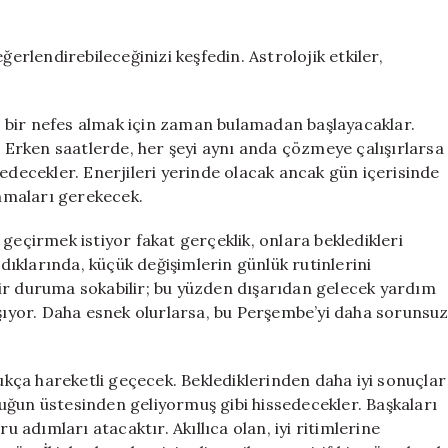
Burç
Yorumları:
Günlük
ğerlendirebileceğinizi keşfedin. Astrolojik etkiler,
Hayatınızı
Şekillendirin
için
 bir nefes almak için zaman bulamadan başlayacaklar.
. Erken saatlerde, her şeyi aynı anda çözmeye çalışırlarsa
 edecekler. Enerjileri yerinde olacak ancak gün içerisinde
anmaları gerekecek.
geçirmek istiyor fakat gerçeklik, onlara bekledikleri
ıklarında, küçük değişimlerin günlük rutinlerini
r bir duruma sokabilir; bu yüzden dışarıdan gelecek yardım
yor. Daha esnek olurlarsa, bu Perşembe’yi daha sorunsu
dukça hareketli geçecek. Beklediklerinden daha iyi sonuçlar
uğun üstesinden geliyormuş gibi hissedecekler. Başkaları
adımları atacaktır. Akıllıca olan, iyi ritimlerine