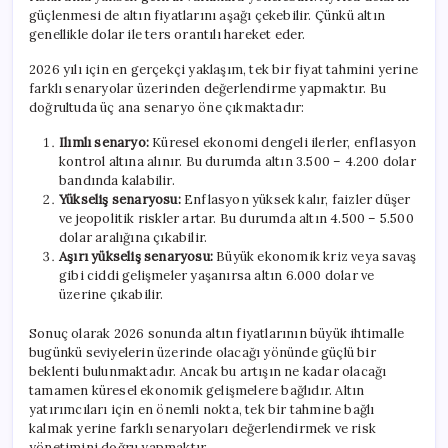
güçlenmesi de altın fiyatlarını aşağı çekebilir. Çünkü altın
genellikle dolar ile ters orantılı hareket eder.
2026 yılı için en gerçekçi yaklaşım, tek bir fiyat tahmini yerine
farklı senaryolar üzerinden değerlendirme yapmaktır. Bu
doğrultuda üç ana senaryo öne çıkmaktadır:
Ilımlı senaryo:
Küresel ekonomi dengeli ilerler, enflasyon
kontrol altına alınır. Bu durumda altın 3.500 – 4.200 dolar
bandında kalabilir.
Yükseliş senaryosu:
Enflasyon yüksek kalır, faizler düşer
ve jeopolitik riskler artar. Bu durumda altın 4.500 – 5.500
dolar aralığına çıkabilir.
Aşırı yükseliş senaryosu:
Büyük ekonomik kriz veya savaş
gibi ciddi gelişmeler yaşanırsa altın 6.000 dolar ve
üzerine çıkabilir.
Sonuç olarak 2026 sonunda altın fiyatlarının büyük ihtimalle
bugünkü seviyelerin üzerinde olacağı yönünde güçlü bir
beklenti bulunmaktadır. Ancak bu artışın ne kadar olacağı
tamamen küresel ekonomik gelişmelere bağlıdır. Altın
yatırımcıları için en önemli nokta, tek bir tahmine bağlı
kalmak yerine farklı senaryoları değerlendirmek ve risk
yönetimini doğru yapmaktır.