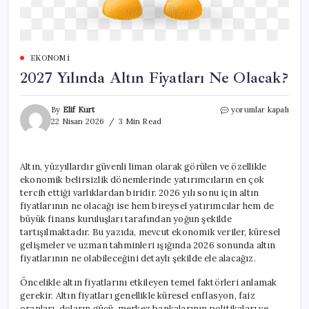
EKONOMI
2027 Yılında Altın Fiyatları Ne Olacak?
2027
By
Elif Kurt
yorumlar kapalı
Yılında
22 Nisan 2026
3 Min Read
Altın
Fiyatları
Ne
Altın, yüzyıllardır güvenli liman olarak görülen ve özellikle
Olacak?
ekonomik belirsizlik dönemlerinde yatırımcıların en çok
için
tercih ettiği varlıklardan biridir. 2026 yılı sonu için altın
fiyatlarının ne olacağı ise hem bireysel yatırımcılar hem de
büyük finans kuruluşları tarafından yoğun şekilde
tartışılmaktadır. Bu yazıda, mevcut ekonomik veriler, küresel
gelişmeler ve uzman tahminleri ışığında 2026 sonunda altın
fiyatlarının ne olabileceğini detaylı şekilde ele alacağız.
Öncelikle altın fiyatlarını etkileyen temel faktörleri anlamak
gerekir. Altın fiyatları genellikle küresel enflasyon, faiz
oranları, doların gücü, merkez bankalarının politikaları ve