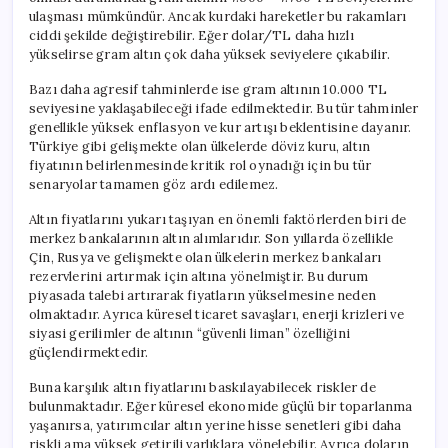
ulaşması mümkündür. Ancak kurdaki hareketler bu rakamları
ciddi şekilde değiştirebilir. Eğer dolar/TL daha hızlı
yükselirse gram altın çok daha yüksek seviyelere çıkabilir.
Bazı daha agresif tahminlerde ise gram altının 10.000 TL
seviyesine yaklaşabileceği ifade edilmektedir. Bu tür tahminler
genellikle yüksek enflasyon ve kur artışı beklentisine dayanır.
Türkiye gibi gelişmekte olan ülkelerde döviz kuru, altın
fiyatının belirlenmesinde kritik rol oynadığı için bu tür
senaryolar tamamen göz ardı edilemez.
Altın fiyatlarını yukarı taşıyan en önemli faktörlerden biri de
merkez bankalarının altın alımlarıdır. Son yıllarda özellikle
Çin, Rusya ve gelişmekte olan ülkelerin merkez bankaları
rezervlerini artırmak için altına yönelmiştir. Bu durum
piyasada talebi artırarak fiyatların yükselmesine neden
olmaktadır. Ayrıca küresel ticaret savaşları, enerji krizleri ve
siyasi gerilimler de altının “güvenli liman” özelliğini
güçlendirmektedir.
Buna karşılık altın fiyatlarını baskılayabilecek riskler de
bulunmaktadır. Eğer küresel ekonomide güçlü bir toparlanma
yaşanırsa, yatırımcılar altın yerine hisse senetleri gibi daha
riskli ama yüksek getirili varlıklara yönelebilir. Ayrıca doların