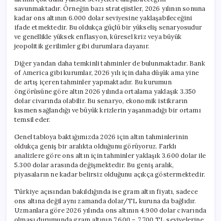
savunmaktadır. Örneğin bazı stratejistler, 2026 yılının sonuna
kadar ons altının 6.000 dolar seviyesine yaklaşabileceğini
ifade etmektedir. Bu oldukça güçlü bir yükseliş senaryosudur
ve genellikle yüksek enflasyon, küresel kriz veya büyük
jeopolitik gerilimler gibi durumlara dayanır.
Diğer yandan daha temkinli tahminler de bulunmaktadır. Bank
of America gibi kurumlar, 2026 yılı için daha düşük ama yine
de artış içeren tahminler yapmaktadır. Bu kurumun
öngörüsüne göre altın 2026 yılında ortalama yaklaşık 3.350
dolar civarında olabilir. Bu senaryo, ekonomik istikrarın
kısmen sağlandığı ve büyük krizlerin yaşanmadığı bir ortamı
temsil eder.
Genel tabloya baktığımızda 2026 için altın tahminlerinin
oldukça geniş bir aralıkta olduğunu görüyoruz. Farklı
analizlere göre ons altın için tahminler yaklaşık 3.600 dolar ile
5.300 dolar arasında değişmektedir. Bu geniş aralık,
piyasaların ne kadar belirsiz olduğunu açıkça göstermektedir.
Türkiye açısından bakıldığında ise gram altın fiyatı, sadece
ons altına değil aynı zamanda dolar/TL kuruna da bağlıdır.
Uzmanlara göre 2026 yılında ons altının 4.900 dolar civarında
olması durumunda gram altının 7.600 – 7.700 TL seviyelerine