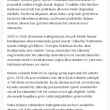
jeopolitik risklere bağlı olarak değişir. Özellikle ABD Merkez
Bankası’nın (Fed) faiz politikası altın üzerinde doğrudan
etkilidir. Faizlerin düşmesi, altını daha cazip hale getirirken;
faizlerin yükselmesi altının cazibesini azaltabilir. Bunun
nedeni, altının faiz getirisi olmayan bir yatırım aracı
olmasıdır.
2025 ve 2026 dönemine baktığımızda, birçok büyük finans
kuruluşunun altın konusunda genel olarak “yükseliş” beklentisi
içinde olduğu görülüyor. Örneğin Goldman Sachs, altın
fiyatlarında orta vadede “yavaş ama kalıcı bir yükseliş”
öngörmektedir. Bu yükselişi destekleyen en önemli faktörler
arasında merkez bankalarının yoğun altın alımları ve yatırımcı
talebinin artması yer alıyor.
Bunun yanında Reuters’ın yaptığı geniş kapsamlı bir ankete
göre, 2026 yılı için ortalama ons altın fiyatı tahmini yaklaşık
4.746 dolar seviyesindedir. Bu da altının mevcut seviyelerine
kıyasla önemli bir yükseliş potansiyeline işaret etmektedir.
Ancak bu tahminler tek bir senaryoya bağlı değildir; farklı
ekonomik koşullara göre ciddi değişiklikler gösterebilir.
Daha iyimser tahminlere baktığımızda ise bazı analistler
altının çok daha yüksek seviyelere ulaşabileceğini